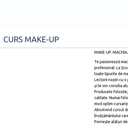
CURS MAKE-UP
MAKE-UP. MACHIAJ PROFESI
Te pasionează machi
profesional. La Șco
toate tipurile de ma
Lectorii noștri cu o
și te vor consilia a
Produsele folosite,
calitate. Numai fol
mod optim cursanții
Absolvind cursul de
Învățământului care
Pornește alături de