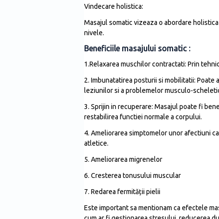
Vindecare holistica:
Masajul somatic vizeaza o abordare holistica 
nivele.
Beneficiile masajului somatic :
1.Relaxarea muschilor contractati: Prin tehnic
2. Imbunatatirea posturii si mobilitatii: Poate 
leziunilor si a problemelor musculo-scheleti
3. Sprijin in recuperare: Masajul poate fi ben
restabilirea functiei normale a corpului.
4. Ameliorarea simptomelor unor afectiuni ca a
atletice.
5. Ameliorarea migrenelor
6. Cresterea tonusului muscular
7. Redarea fermității pielii
Este important sa mentionam ca efectele masaj
cum ar fi gestionarea stresului, reducerea du