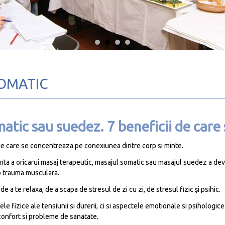
SOMATIC
atic sau suedez. 7 beneficii de care s
ie care se concentreaza pe conexiunea dintre corp si minte.
nta a oricarui masaj terapeutic, masajul somatic sau masajul suedez a de
 o trauma musculara.
a te relaxa, de a scapa de stresul de zi cu zi, de stresul fizic şi psihic.
 fizice ale tensiunii si durerii, ci si aspectele emotionale si psihologice
sconfort si probleme de sanatate.