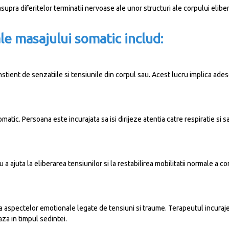
upra diferitelor terminatii nervoase ale unor structuri ale corpului eliber
le masajului somatic includ:
tient de senzatiile si tensiunile din corpul sau. Acest lucru implica adese
matic. Persoana este incurajata sa isi dirijeze atentia catre respiratie si 
 ajuta la eliberarea tensiunilor si la restabilirea mobilitatii normale a co
 a aspectelor emotionale legate de tensiuni si traume. Terapeutul incura
za in timpul sedintei.