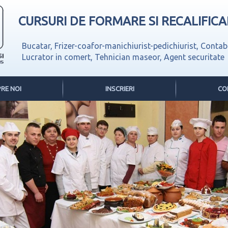
CURSURI DE FORMARE SI RECALIFIC
Bucatar, Frizer-coafor-manichiurist-pedichiurist, Contab
Lucrator in comert, Tehnician maseor, Agent securitate
RE NOI
INSCRIERI
CO