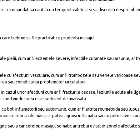
e recomandat sa cautati un terapeut calificat si sa discutati despre obiect
in care trebuie sa fie practicat cu prudenta masajul.
 ale pielii, cum ar fi eczemele severe, infectiile cutanate sau arsurile, ar 
nele cu afectiuni vasculare, cum ar fi trombozele sau venele varicoase sev
rea sau complicarea problemelor circulatorii.
 In cazul unor afectiuni cum ar fi fracturile osoase, leziunile acute ale l
na cand vindecarea este suficient de avansata.
 cu boli inflamatorii sau autoimune, cum ar fi artrita reumatoida sau lupus
numite tehnici de masaj ar putea agrava inflamatia sau ar putea avea contr
gne sau a cancerelor, masajul somatic ar trebui evitat in zonele afectate 