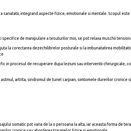
a sanatatii, integrand aspecte fizice, emotionale si mentale. Scopul este 
i specifice de manipulare a tesuturilor moi, se pot relaxa muschii tensionat
ajuta la corectarea dezechilibrelor posturale si la imbunatatirea mobilitatii 
ce
efic in procesul de recuperare dupa leziuni sau interventii chirurgicale, con
stmul, artrita, sindromul de tunel carpian, simtomele durerilor cronice si
ului somatic pot varia de la o persoana la alta, iar aceasta forma de tera
rerilor cronice sau abordarea traumelor fizice si emotionale.